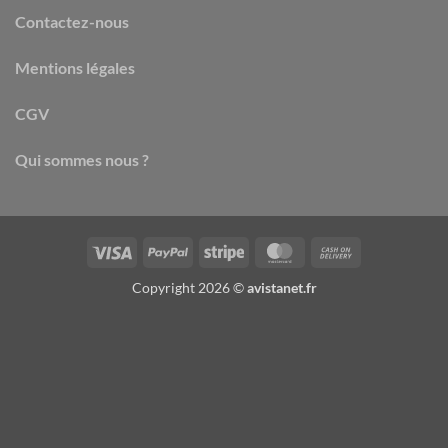
Contactez-nous
Mentions légales
CGV
Qui sommes nous ?
Visa
PayPal
Stripe
MasterCard
Cash
On
Copyright 2026 ©
avistanet.fr
Delivery