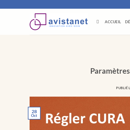
Passer
au
contenu
ACCUEIL
D
Paramètres
PUBLIÉ 
28
Oct